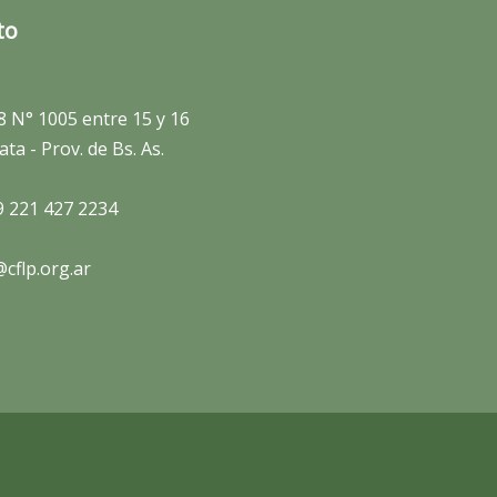
to
8 N° 1005 entre 15 y 16
ata - Prov. de Bs. As.
9 221 427 2234
cflp.org.ar