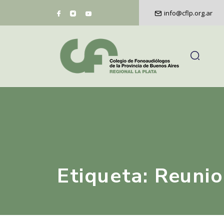
info@cflp.org.ar
Etiqueta:
Reuni