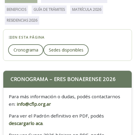
BENEFICIOS
GUÍA DE TRÁMITES
MATRÍCULA 2026
RESIDENCIAS 2026
EN ESTA PÁGINA
Cronograma
Sedes disponibles
CRONOGRAMA – ERES BONAERENSE 2026
Para más información o dudas, podés contactarnos
en:
info@cflp.org.ar
Para ver el Padrón definitivo en PDF, podés
descargarlo aca
.
Para ver Cupos 2026 básicas en PDF, podés